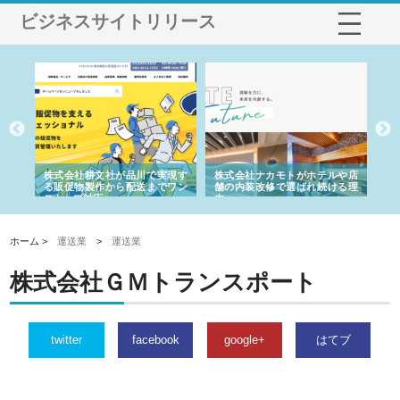
ビジネスサイトリリース
ノー
株式会社耕文社が品川で実現す
株式会社ナカモトがホテルや店
株
の専
る販促物製作から配送までワン
舗の内装改修で選ばれ続ける理
れ
ストップ対応
由
強
ホーム >
運送業
>
運送業
株式会社ＧＭトランスポート
twitter
facebook
google+
はてブ