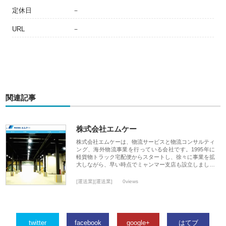
定休日
－
URL
－
関連記事
株式会社エムケー
株式会社エムケーは、物流サービスと物流コンサルティ
ング、海外物流事業を行っている会社です。1995年に
軽貨物トラック宅配便からスタートし、徐々に事業を拡
大しながら、早い時点でミャンマー支店も設立しまし…
[運送業][運送業]
0views
twitter
facebook
google+
はてブ