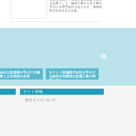
る企業として、舗装工事や土木工事を
手がける専門会社があります。地域住
民の生活を支える道…
会社山形道路が手がける舗
ホクシン設備株式会社が手がけ
株式会社東京シー・
事と土木技術の全容
る給排水空調消火設備工事の実
のGISインフラ管理
績と強み
入メリット
サイト情報
当サイトについて