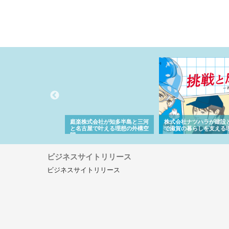
アセットイノベーショ
庭楽株式会社が知多半島と三河
株式会社ナツハラが建設
ルーム投資で始める資
と名古屋で叶える理想の外構空
で滋賀の暮らしを支える
老後準備
間
ビジネスサイトリリース
ビジネスサイトリリース