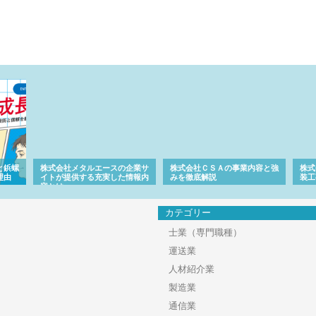
と鋲螺
株式会社メタルエースの企業サ
株式会社ＣＳＡの事業内容と強
株式
理由
イトが提供する充実した情報内
みを徹底解説
装工
容とは
カテゴリー
士業（専門職種）
運送業
人材紹介業
製造業
通信業