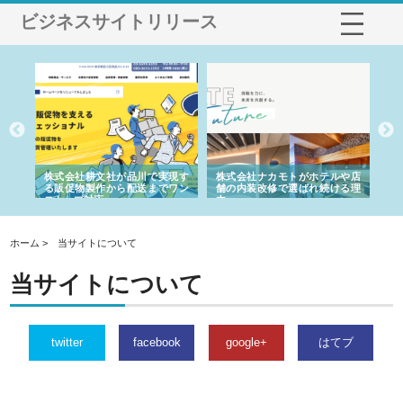
ビジネスサイトリリース
ノー
株式会社耕文社が品川で実現す
株式会社ナカモトがホテルや店
株
の専
る販促物製作から配送までワン
舗の内装改修で選ばれ続ける理
れ
ストップ対応
由
強
ホーム > 当サイトについて
当サイトについて
twitter
facebook
google+
はてブ