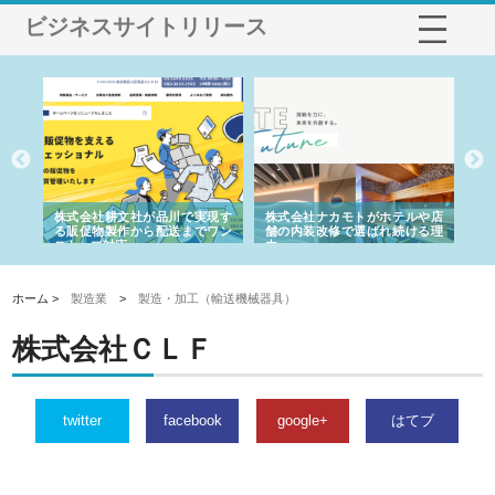
ビジネスサイトリリース
ノー
株式会社耕文社が品川で実現す
株式会社ナカモトがホテルや店
株
の専
る販促物製作から配送までワン
舗の内装改修で選ばれ続ける理
れ
ストップ対応
由
強
ホーム >
製造業
>
製造・加工（輸送機械器具）
株式会社ＣＬＦ
twitter
facebook
google+
はてブ