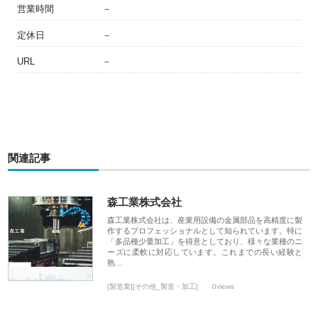
営業時間
－
定休日
－
URL
－
関連記事
森工業株式会社
森工業株式会社は、産業用設備の金属部品を高精度に製
作するプロフェッショナルとして知られています。特に
「多品種少量加工」を得意としており、様々な業種のニ
ーズに柔軟に対応しています。これまでの長い経験と
熟…
[製造業][その他_製造・加工]
0views