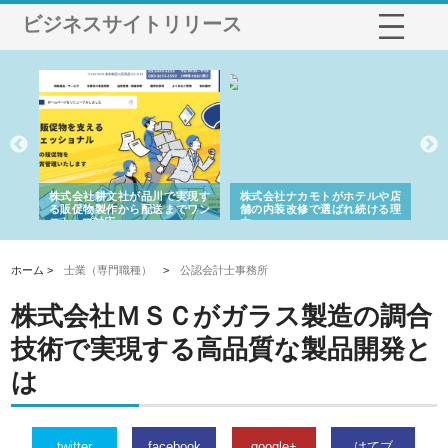
ビジネスサイトリリース
ノー
株式会社耕文社が品川で実現す
株式会社ナカモトがホテルや店
株
の専
る販促物製作から配送までワン
舗の内装改修で選ばれ続ける理
れ
ストップ対応
由
強
ホーム >
士業（専門職種）
>
公認会計士事務所
株式会社ＭＳＣがガラス製造の調合
技術で実現する高品質な製品開発と
は
twitter
facebook
google+
はてブ