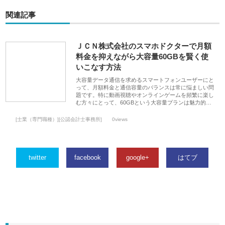
関連記事
ＪＣＮ株式会社のスマホドクターで月額
料金を抑えながら大容量60GBを賢く使
いこなす方法
大容量データ通信を求めるスマートフォンユーザーにと
って、月額料金と通信容量のバランスは常に悩ましい問
題です。特に動画視聴やオンラインゲームを頻繁に楽し
む方々にとって、60GBという大容量プランは魅力的…
[士業（専門職種）][公認会計士事務所]
0views
twitter
facebook
google+
はてブ