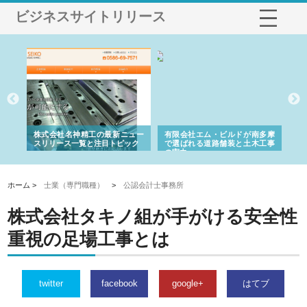
ビジネスサイトリリース
選ば
株式会社名神精工の最新ニュー
有限会社エム・ビルドが南多摩
有
ルの
スリリース一覧と注目トピック
で選ばれる道路舗装と土木工事
ネ
の実力
ホーム >
士業（専門職種）
>
公認会計士事務所
株式会社タキノ組が手がける安全性
重視の足場工事とは
twitter
facebook
google+
はてブ