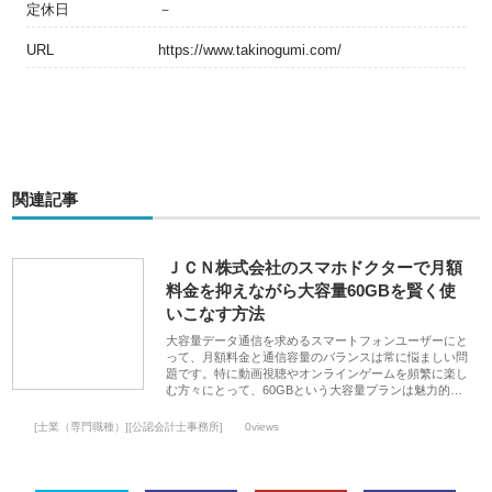
定休日
－
URL
https://www.takinogumi.com/
関連記事
ＪＣＮ株式会社のスマホドクターで月額
料金を抑えながら大容量60GBを賢く使
いこなす方法
大容量データ通信を求めるスマートフォンユーザーにと
って、月額料金と通信容量のバランスは常に悩ましい問
題です。特に動画視聴やオンラインゲームを頻繁に楽し
む方々にとって、60GBという大容量プランは魅力的…
[士業（専門職種）][公認会計士事務所]
0views