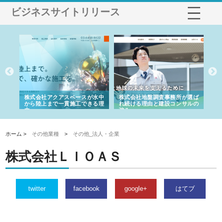
ビジネスサイトリリース
シー
株式会社アクアスペースが水中
株式会社地盤調査事務所が選ば
株
ム導
から陸上まで一貫施工できる理
れ続ける理由と建設コンサルの
ス
由
強み
ホーム >
その他業種
>
その他_法人・企業
株式会社ＬＩＯＡＳ
twitter
facebook
google+
はてブ