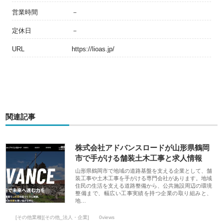
営業時間
－
定休日
－
URL
https://lioas.jp/
関連記事
株式会社アドバンスロードが山形県鶴岡
市で手がける舗装土木工事と求人情報
山形県鶴岡市で地域の道路基盤を支える企業として、舗
装工事や土木工事を手がける専門会社があります。地域
住民の生活を支える道路整備から、公共施設周辺の環境
整備まで、幅広い工事実績を持つ企業の取り組みと、
地…
[その他業種][その他_法人・企業]
0views