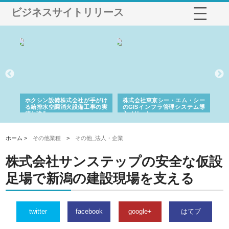
ビジネスサイトリリース
る舗
ホクシン設備株式会社が手がけ
株式会社東京シー・エム・シー
株
る給排水空調消火設備工事の実
のGISインフラ管理システム導
か
績と強み
入メリット
由
ホーム >
その他業種
>
その他_法人・企業
株式会社サンステップの安全な仮設
足場で新潟の建設現場を支える
twitter
facebook
google+
はてブ