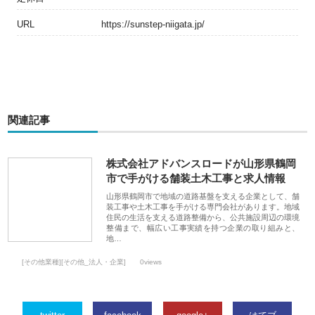
URL
https://sunstep-niigata.jp/
関連記事
株式会社アドバンスロードが山形県鶴岡
市で手がける舗装土木工事と求人情報
山形県鶴岡市で地域の道路基盤を支える企業として、舗
装工事や土木工事を手がける専門会社があります。地域
住民の生活を支える道路整備から、公共施設周辺の環境
整備まで、幅広い工事実績を持つ企業の取り組みと、
地…
[その他業種][その他_法人・企業]
0views