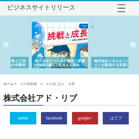
ビジネスサイトリリース
三河
株式会社ナツハラが建設と鋲螺
株式会社メタルエースの企業サ
株
構空
で滋賀の暮らしを支える理由
イトが提供する充実した情報内
み
容とは
ホーム >
その他業種
>
その他_法人・企業
株式会社アド・リブ
twitter
facebook
google+
はてブ