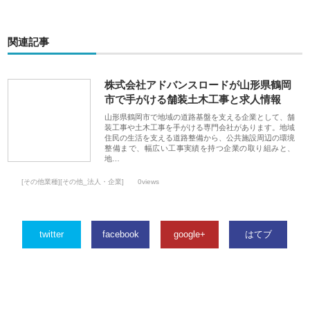
関連記事
株式会社アドバンスロードが山形県鶴岡
市で手がける舗装土木工事と求人情報
山形県鶴岡市で地域の道路基盤を支える企業として、舗
装工事や土木工事を手がける専門会社があります。地域
住民の生活を支える道路整備から、公共施設周辺の環境
整備まで、幅広い工事実績を持つ企業の取り組みと、
地…
[その他業種][その他_法人・企業]
0views
twitter
facebook
google+
はてブ