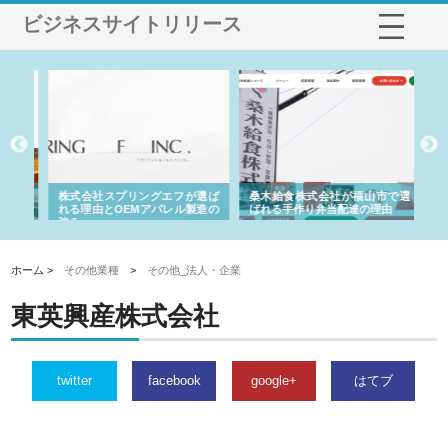
ビジネスサイトリリース
や店
株式会社スプリングエフが選ば
桑木給食株式会社が福山市で選
株
る理
れる理由とOEMアパレル製造の
ばれる手作り弁当配達の理由
れ
強み
ホーム >
その他業種
>
その他_法人・企業
東英興産株式会社
twitter
facebook
google+
はてブ