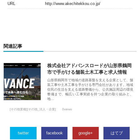
URL
http://www.akechitekkou.co.jp/
関連記事
株式会社アドバンスロードが山形県鶴岡
市で手がける舗装土木工事と求人情報
山形県鶴岡市で地域の道路基盤を支える企業として、舗
装工事や土木工事を手がける専門会社があります。地域
住民の生活を支える道路整備から、公共施設周辺の環境
整備まで、幅広い工事実績を持つ企業の取り組みと、
地…
[その他業種][その他_法人・企業]
0views
twitter
facebook
google+
はてブ