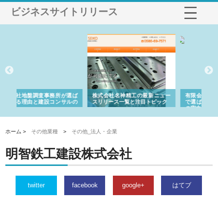
ビジネスサイトリリース
が選ば
株式会社名神精工の最新ニュー
有限会社エム・ビルドが南多摩
サルの
スリリース一覧と注目トピック
で選ばれる道路舗装と土木工事
の実力
ホーム >
その他業種
>
その他_法人・企業
明智鉄工建設株式会社
twitter
facebook
google+
はてブ