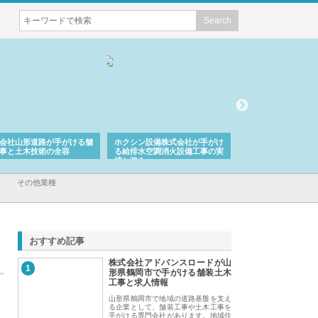
会社山形道路が手がける舗
ホクシン設備株式会社が手がけ
株式会社東京シー・
事と土木技術の全容
る給排水空調消火設備工事の実
のGISインフラ管理
績と強み
入メリット
その他業種
おすすめ記事
株式会社アドバンスロードが山
1
形県鶴岡市で手がける舗装土木
工事と求人情報
山形県鶴岡市で地域の道路基盤を支え
る企業として、舗装工事や土木工事を
手がける専門会社があります。地域住