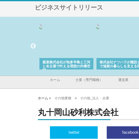
ビジネスサイトリリース
アセットイノベーショ
庭楽株式会社が知多半島と三河
株式会社ナツハラが建設
ルーム投資で始める資
と名古屋で叶える理想の外構空
で滋賀の暮らしを支える
老後準備
間
ホーム
士業（専門職種）
運送業
ホーム >
その他業種
>
その他_法人・企業
丸十岡山砂利株式会社
twitter
facebook