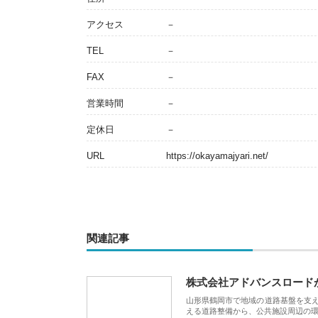
アクセス
－
TEL
－
FAX
－
営業時間
－
定休日
－
URL
https://okayamajyari.net/
関連記事
株式会社アドバンスロード
山形県鶴岡市で地域の道路基盤を支
える道路整備から、公共施設周辺の