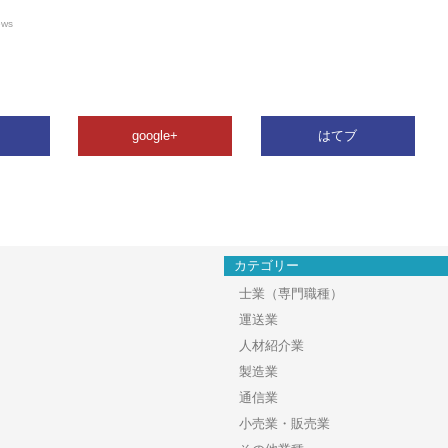
ews
google+
はてブ
カテゴリー
士業（専門職種）
運送業
人材紹介業
製造業
通信業
小売業・販売業