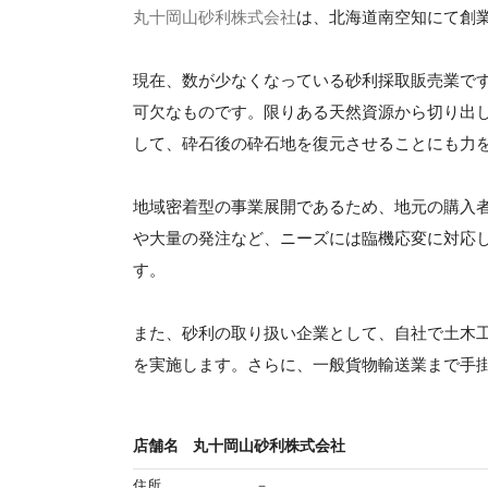
丸十岡山砂利株式会社
は、北海道南空知にて創業
現在、数が少なくなっている砂利採取販売業で
可欠なものです。限りある天然資源から切り出
して、砕石後の砕石地を復元させることにも力
地域密着型の事業展開であるため、地元の購入
や大量の発注など、ニーズには臨機応変に対応
す。
また、砂利の取り扱い企業として、自社で土木
を実施します。さらに、一般貨物輸送業まで手
店舗名
丸十岡山砂利株式会社
住所
－