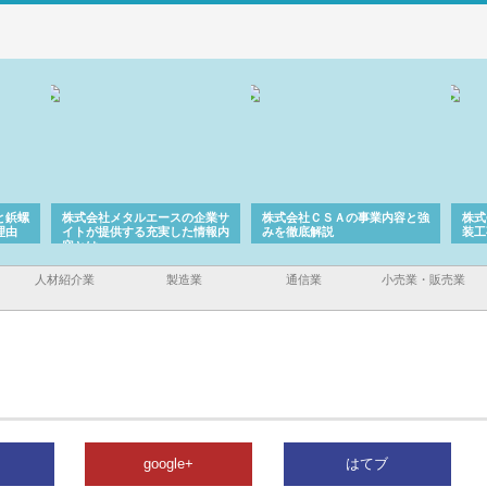
と鋲螺
株式会社メタルエースの企業サ
株式会社ＣＳＡの事業内容と強
株式
理由
イトが提供する充実した情報内
みを徹底解説
装工
容とは
人材紹介業
製造業
通信業
小売業・販売業
google+
はてブ